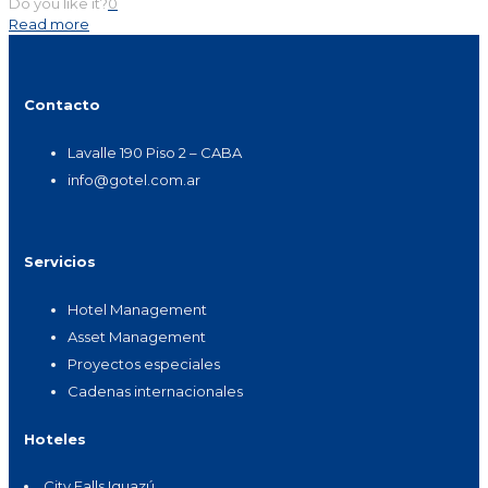
Do you like it?
0
Read more
Contacto
Lavalle 190 Piso 2 – CABA
info@gotel.com.ar
Servicios
Hotel Management
Asset Management
Proyectos especiales
Cadenas internacionales
Hoteles
City Falls Iguazú