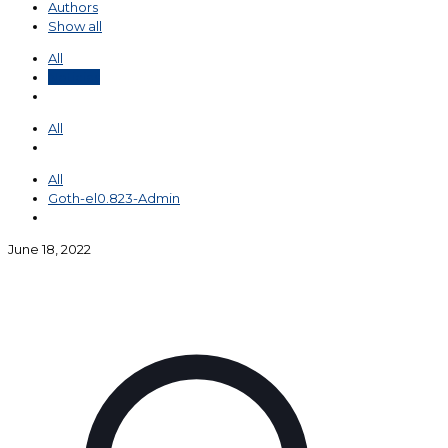
Authors
Show all
All
Noticias
All
All
Goth-el0.823-Admin
June 18, 2022