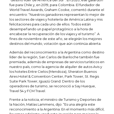
“destino líder de América del Sur”. En 2020, ese galardón
fue para Chile y, en 2019, para Colombia. El fundador de
World Travel Awards, Graham Cooke, comentó durante el
encuentro: “Nuestros ganadores representan lo mejor de
los sectores de viajes y hotelería de América Latina y mis
felicitaciones para cada uno de ellos. Todos están
desempeñando un papel protagónico a la hora de
encabezar la recuperación de los viajes y el turismo”. A
fines de noviembre de este año, se elegirán los mejores
destinos del mundo, votación que aún continúa abierta.
Además del reconocimiento a la Argentina como destino
líder de la región, San Carlos de Bariloche también fue
premiada, además de empresas de servicios turísticos en
nuestro país, como la agencia de alquiler de autos Avis y
los hoteles Entre Cielos (Mendoza), Sheraton Buenos
Aires Hotel & Convention Center, Park Tower, St. Regis
Suite Park Tower, Iguazú Grand. Dentro de los
operadores de turismo, se reconoció a Say Hueque,
Travel 54 y FCM Travel.
Frente a la noticia, el ministro de Turismo y Deportes de
la Nación, Matías Lammens, dijo: “Es una alegría este
reconocimiento a la Argentina. En el momento más difícil,